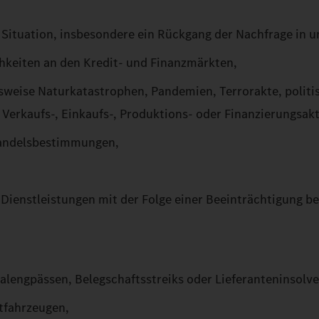
 Situation, insbesondere ein Rückgang der Nachfrage in 
hkeiten an den Kredit- und Finanzmärkten,
sweise Naturkatastrophen, Pandemien, Terrorakte, politi
Verkaufs-, Einkaufs-, Produktions- oder Finanzierungsakt
handelsbestimmungen,
Dienstleistungen mit der Folge einer Beeinträchtigung be
lengpässen, Belegschaftsstreiks oder Lieferanteninsolv
tfahrzeugen,