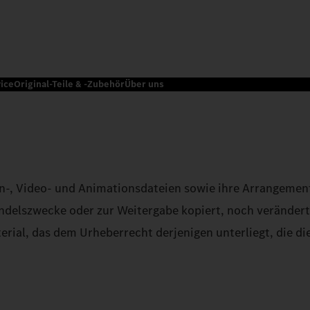
ice
Original-Teile & -Zubehör
Über uns
 Ton-, Video- und Animationsdateien sowie ihre Arrangem
andelszwecke oder zur Weitergabe kopiert, noch veränder
rial, das dem Urheberrecht derjenigen unterliegt, die die