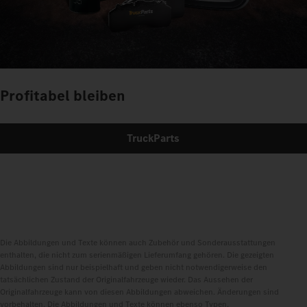
Profitabel bleiben
TruckParts
Die Abbildungen und Texte können auch Zubehör und Sonderausstattungen
enthalten, die nicht zum serienmäßigen Lieferumfang gehören. Die gezeigten
Abbildungen sind nur beispielhaft und geben nicht notwendigerweise den
tatsächlichen Zustand der Originalfahrzeuge wieder. Das Aussehen der
Originalfahrzeuge kann von diesen Abbildungen abweichen. Änderungen sind
vorbehalten. Die Abbildungen und Texte können ebenso Typen,